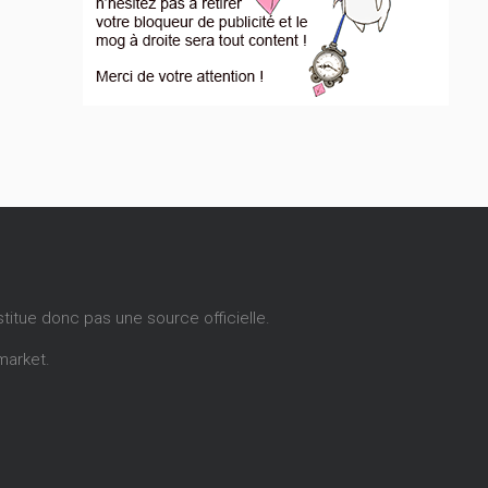
stitue donc pas une source officielle.
market
.