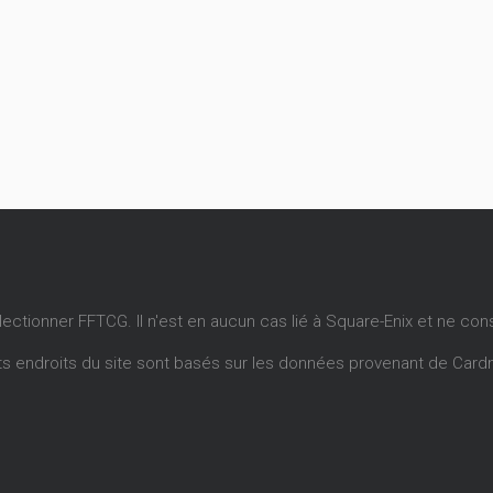
llectionner FFTCG. Il n'est en aucun cas lié à Square-Enix et ne con
ents endroits du site sont basés sur les données provenant de
Card