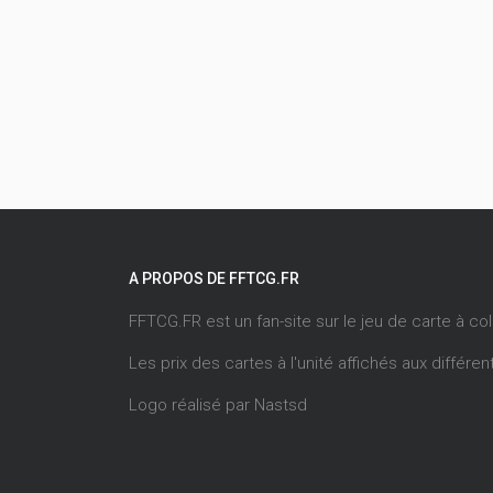
A PROPOS DE FFTCG.FR
FFTCG.FR est un fan-site sur le jeu de carte à co
Les prix des cartes à l'unité affichés aux différ
Logo réalisé par
Nastsd