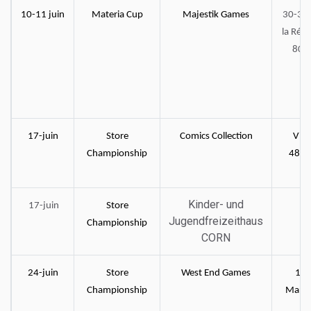
10-11 juin
Materia Cup
Majestik Games
30-32 
la Rép
800 
17-juin
Store
Comics Collection
Via
Championship
48/5
C
Kinder- und
17-juin
Store
B
Jugendfreizeithaus
Championship
CORN
24-juin
Store
West End Games
162
Championship
Marga
Gl