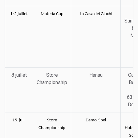
1-2 juillet
Materia Cup
La Casa dei Giochi
Sant'
8,
Mil
8 juillet
Store
Hanau
Car
Championship
Ben
6345
Deut
15-juil.
Store
Demo-Spel
Championship
Hubert
3000