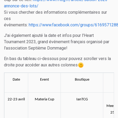
annonce-des-lots/
Si vous chercher des informations complémentaires sur
ces
événements:
https://www.facebook.com/groups/616957128
J'ai également ajouté la date et infos pour l'Heart
Tournament 2023, grand événement français organisé par
l'association Septième Dommage!
En bas du tableau ci-dessous pour pouvez scroller vers la
droite pour accéder aux autres colonnes
Date
Event
Boutique
Ad
22-23 avril
Materia Cup
IanTCG
La
Meerde
2517