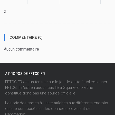
z
COMMENTAIRE (0)
Aucun commentaire
A PROPOS DE FFTCG.FR
FFTCG.FR est un fan-site sur le jeu de carte à collectionner
FFTCG. Il n'est en aucun cas lié à Square-Enix et ne
constitue donc pas une source officielle.
Les prix des cartes à l'unité affichés aux différents endroits
du site sont basés sur les données provenant de
Cardmarket
.