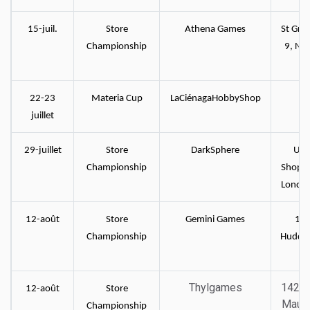
15-juil.
Store
Athena Games
St Greg
Championship
9, No
22-23
Materia Cup
LaCiénagaHobbyShop
M
juillet
29-juillet
Store
DarkSphere
Uni
Championship
Shoppi
Londo
12-août
Store
Gemini Games
16 
Championship
Hudder
Thylgames
142 R
12-août
Store
Mauro
Championship