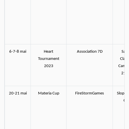
6-7-8 mai
Heart
Association 7D
Sall
Tournament
Claud
2023
Camill
2100
20-21 mai
Materia Cup
FireStormGames
Sloper 
CF