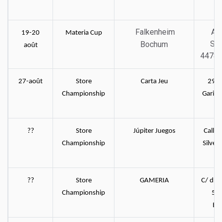
Falkenheim
Ac
19-20
Materia Cup
Str
Bochum
août
44789
27-août
Store
Carta Jeu
297-
Championship
Gariba
??
Store
Júpiter Juegos
Calle
Championship
Silvel
M
??
Store
GAMERIA
C/ d'A
Championship
52,
Ba