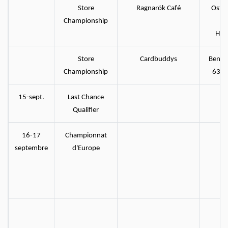
Store
Ragnarök Café
Ostse
Championship
2
Hoh
Store
Cardbuddys
Benzs
Championship
6345
15-sept.
Last Chance
Lo
Qualifier
16-17
Championnat
Lo
septembre
d'Europe