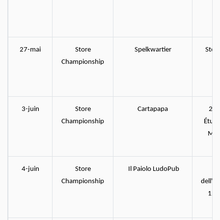
27-mai
Store
Spelkwartier
Steen
Championship
68
3-juin
Store
Cartapapa
21 
Championship
Étuve
Mon
4-juin
Store
Il Paiolo LudoPub
Championship
dell'I
127