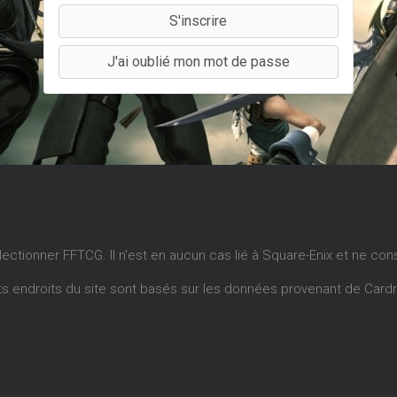
S'inscrire
J'ai oublié mon mot de passe
llectionner FFTCG. Il n'est en aucun cas lié à Square-Enix et ne con
ents endroits du site sont basés sur les données provenant de
Card