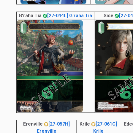
G'raha Tia
[27-044L] G'raha Tia
Sice
[27-0
Erenville
[27-057H]
Krile
[27-061C]
Ede
Erenville
Krile