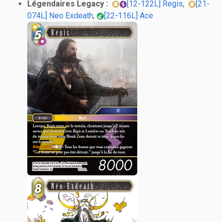
Légendaires Legacy :
[12-122L] Regis
,
[21-
074L] Neo Exdeath
,
[22-116L] Ace