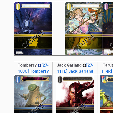
Tomberry
[27-
Jack Garland
[27-
Taru
103C] Tomberry
111L] Jack Garland
114R]