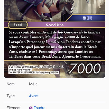
Nom
Méia
Type
Avant
Elément
Foudre