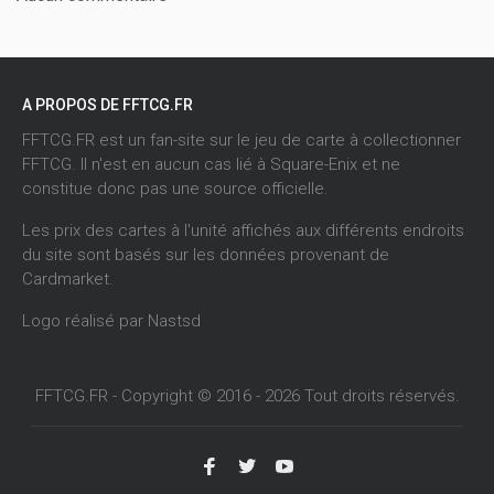
A PROPOS DE FFTCG.FR
FFTCG.FR est un fan-site sur le jeu de carte à collectionner
FFTCG. Il n'est en aucun cas lié à Square-Enix et ne
constitue donc pas une source officielle.
Les prix des cartes à l'unité affichés aux différents endroits
du site sont basés sur les données provenant de
Cardmarket
.
Logo réalisé par
Nastsd
FFTCG.FR - Copyright © 2016 - 2026 Tout droits réservés.