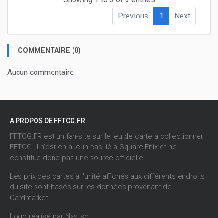
Previous
1
Next
COMMENTAIRE (0)
Aucun commentaire
A PROPOS DE FFTCG.FR
FFTCG.FR est un fan-site sur le jeu de carte à collectionner
FFTCG. Il n'est en aucun cas lié à Square-Enix et ne
constitue donc pas une source officielle.
Les prix des cartes à l'unité affichés aux différents endroits
du site sont basés sur les données provenant de
Cardmarket
.
Logo réalisé par
Nastsd