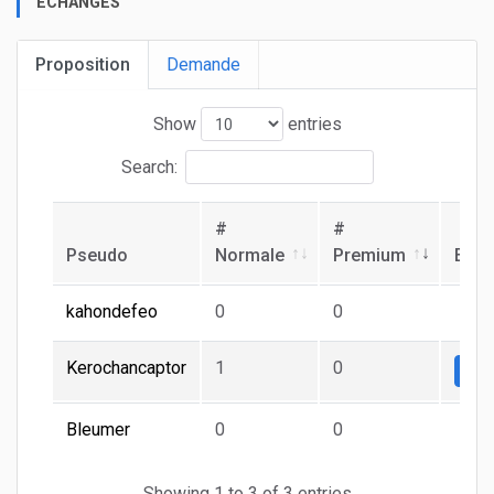
ECHANGES
Proposition
Demande
Show
entries
Search:
#
#
Pseudo
Normale
Premium
Ech
kahondefeo
0
0
Kerochancaptor
1
0
Nor
Bleumer
0
0
Showing 1 to 3 of 3 entries