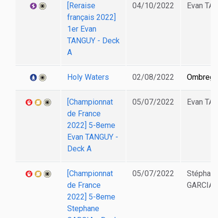
[Reraise
04/10/2022
Evan TA
français 2022]
1er Evan
TANGUY - Deck
A
Holy Waters
02/08/2022
Ombreg
[Championnat
05/07/2022
Evan TA
de France
2022] 5-8eme
Evan TANGUY -
Deck A
[Championnat
05/07/2022
Stéphan
de France
GARCIA
2022] 5-8eme
Stephane