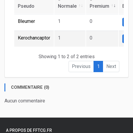
Pseudo
Normale
Premium
Ech
Bleumer
1
0
Nor
Kerochancaptor
1
0
Nor
Showing 1 to 2 of 2 entries
Previous
1
Next
COMMENTAIRE (0)
Aucun commentaire
A PROPOS DE FFTCG.FR