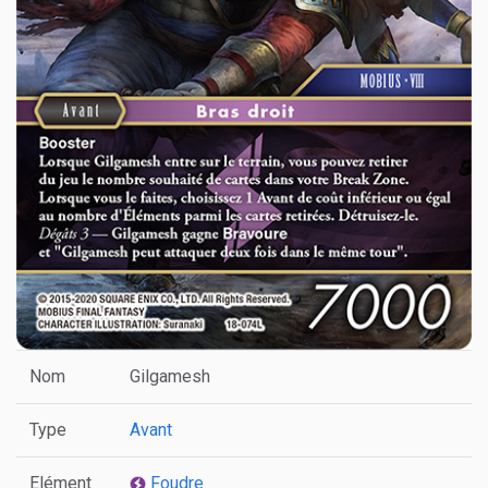
Nom
Gilgamesh
Type
Avant
Elément
Foudre