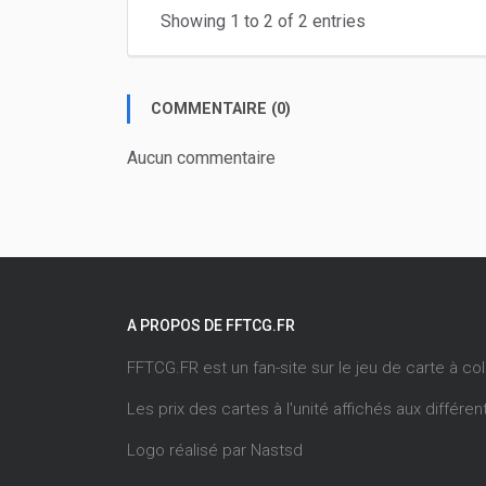
Showing 1 to 2 of 2 entries
COMMENTAIRE (0)
Aucun commentaire
A PROPOS DE FFTCG.FR
FFTCG.FR est un fan-site sur le jeu de carte à co
Les prix des cartes à l'unité affichés aux différ
Logo réalisé par
Nastsd