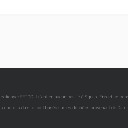
llectionner FFTCG. Il n'est en aucun cas lié à Square-Enix et ne con
ents endroits du site sont basés sur les données provenant de
Card