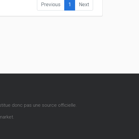
Previous
1
Next
stitue donc pas une source officielle.
market
.