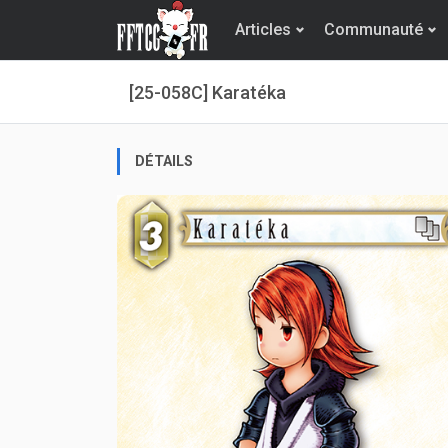
Articles
Communauté
[25-058C] Karatéka
DÉTAILS