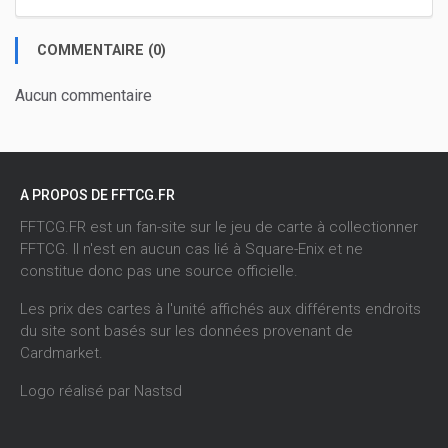
COMMENTAIRE (0)
Aucun commentaire
A PROPOS DE FFTCG.FR
FFTCG.FR est un fan-site sur le jeu de carte à collectionner
FFTCG. Il n'est en aucun cas lié à Square-Enix et ne
constitue donc pas une source officielle.
Les prix des cartes à l'unité affichés aux différents endroits
du site sont basés sur les données provenant de
Cardmarket
.
Logo réalisé par
Nastsd