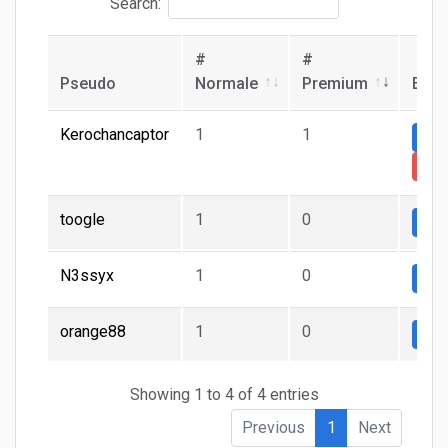
Search:
#
#
Pseudo
Normale
Premium
Ech
Kerochancaptor
1
1
Nor
Pre
toogle
1
0
Nor
N3ssyx
1
0
Nor
orange88
1
0
Nor
Showing 1 to 4 of 4 entries
Previous
1
Next