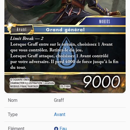
Nom
Graff
Type
Avant
Elément
Eau