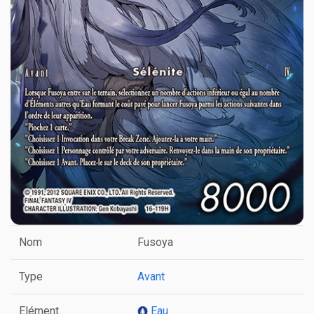
Nom
Fusoya
Type
Avant
Elément
Eau