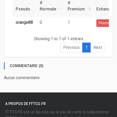
#
#
Pseudo
Normale
Premium
Echange
orange88
0
1
Premium
Showing 1 to 1 of 1 entries
Previous
1
Next
COMMENTAIRE (0)
Aucun commentaire
A PROPOS DE FFTCG.FR
FFTCG.FR est un fan-site sur le jeu de carte à collectionner