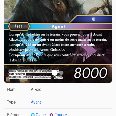
Nom
Al-cid
Type
Avant
Elément
Glace
-
Foudre