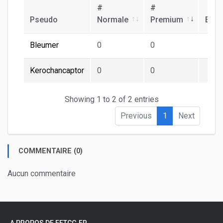
#
#
Pseudo
Normale
Premium
Ech
Bleumer
0
0
Kerochancaptor
0
0
Showing 1 to 2 of 2 entries
Previous
1
Next
COMMENTAIRE (0)
Aucun commentaire
A PROPOS DE FFTCG.FR