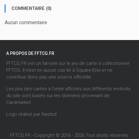
COMMENTAIRE (0)
Aucun commentaire
A PROPOS DE FFTCG.FR
FFTCG.FR est un fan-site sur le jeu de carte à collectionner
FFTCG. Il n'est en aucun cas lié à Square-Enix et ne
constitue donc pas une source officielle.
Les prix des cartes à l'unité affichés aux différents endroits
du site sont basés sur les données provenant de
Cardmarket
.
Logo réalisé par
Nastsd
FFTCG.FR - Copyright © 2016 - 2026 Tout droits réservés.