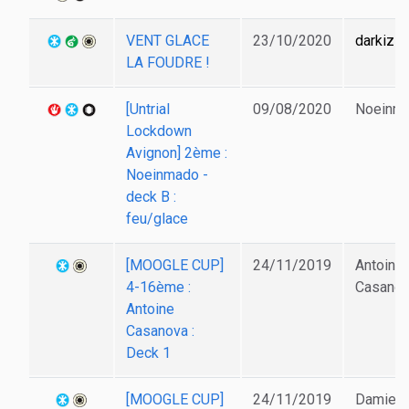
VENT GLACE
23/10/2020
darkiz
LA FOUDRE !
[Untrial
09/08/2020
Noeinm
Lockdown
Avignon] 2ème :
Noeinmado -
deck B :
feu/glace
[MOOGLE CUP]
24/11/2019
Antoine
4-16ème :
Casano
Antoine
Casanova :
Deck 1
[MOOGLE CUP]
24/11/2019
Damien