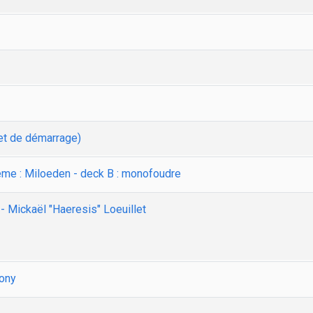
et de démarrage)
ème : Miloeden - deck B : monofoudre
r - Mickaël "Haeresis" Loeuillet
Tony