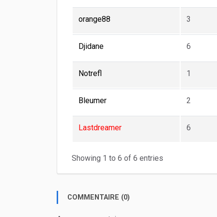
orange88
3
Djidane
6
Notrefl
1
Bleumer
2
Lastdreamer
6
Showing 1 to 6 of 6 entries
COMMENTAIRE (0)