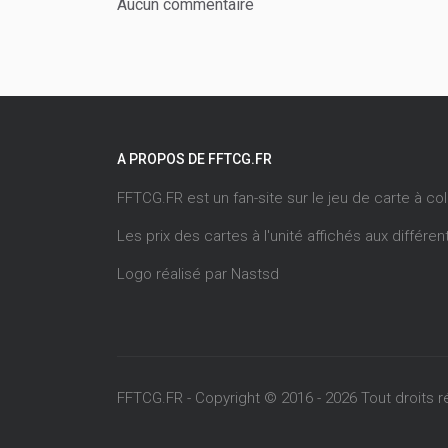
Aucun commentaire
A PROPOS DE FFTCG.FR
FFTCG.FR est un fan-site sur le jeu de carte à co
Les prix des cartes à l'unité affichés aux différ
Logo réalisé par
Nastsd
FFTCG.FR - Copyright © 2016 - 2026 Tout droits r