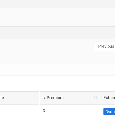
Previous
le
# Premium
Echa
3
Norm