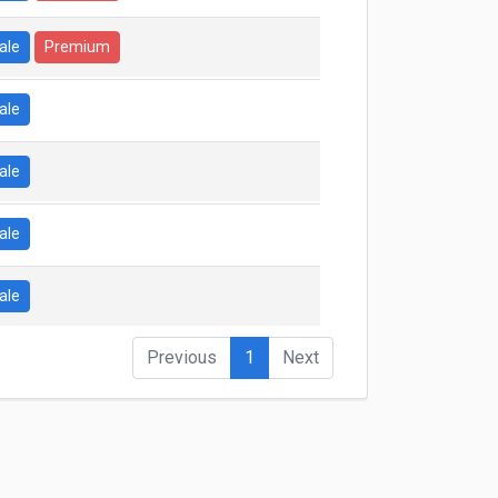
ale
Premium
ale
ale
ale
ale
Previous
1
Next