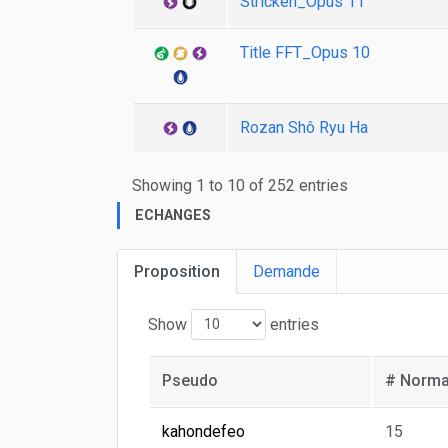
Stricken_Opus 11
Title FFT_Opus 10
Rozan Shô Ryu Ha
Showing 1 to 10 of 252 entries
ECHANGES
Proposition
Demande
Show
entries
Pseudo
# Norma
kahondefeo
15