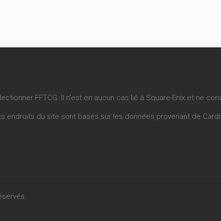
llectionner FFTCG. Il n'est en aucun cas lié à Square-Enix et ne con
ents endroits du site sont basés sur les données provenant de
Card
éservés.