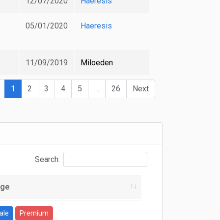
12/07/2020
Haeresis
05/01/2020
Haeresis
11/09/2019
Miloeden
1
2
3
4
5
…
26
Next
Search:
nge
ale
Premium