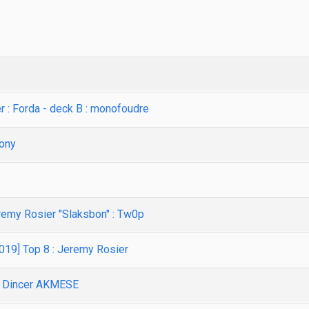
r : Forda - deck B : monofoudre
Tony
emy Rosier "Slaksbon" : Tw0p
9] Top 8 : Jeremy Rosier
 Dincer AKMESE