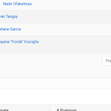
 : Nadir Ufakelmas
Evan Tanguy
éphane Garcia
llaume "Forda" Visciglio
Pr
male
# Premium