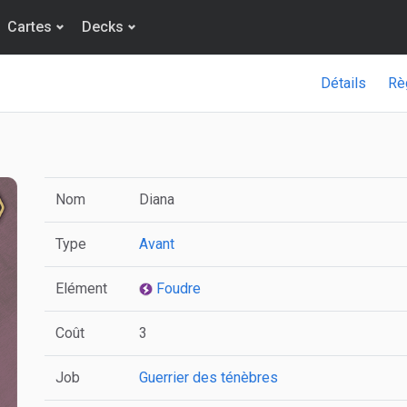
Cartes
Decks
Détails
Rè
Nom
Diana
Type
Avant
Elément
Foudre
Coût
3
Job
Guerrier des ténèbres