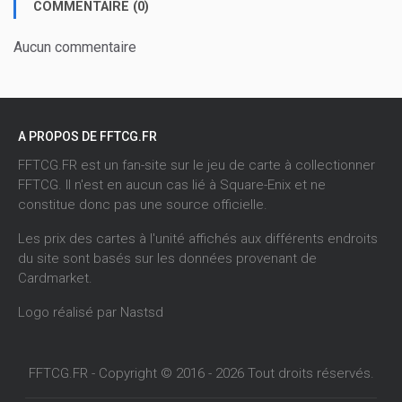
COMMENTAIRE (0)
Aucun commentaire
A PROPOS DE FFTCG.FR
FFTCG.FR est un fan-site sur le jeu de carte à collectionner
FFTCG. Il n'est en aucun cas lié à Square-Enix et ne
constitue donc pas une source officielle.
Les prix des cartes à l'unité affichés aux différents endroits
du site sont basés sur les données provenant de
Cardmarket
.
Logo réalisé par
Nastsd
FFTCG.FR - Copyright © 2016 - 2026 Tout droits réservés.