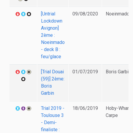
[Untrial
09/08/2020
Noeinmado
Lockdown
Avignon]
2ème :
Noeinmado
- deck B :
feu/glace
[Trial Douai
01/07/2019
Boris Garbin
(59)] 2ème:
Boris
Garbin
Trial 2019 -
18/06/2019
Hoby-Whan
Toulouse 3
Carpe
- Demi-
finaliste :