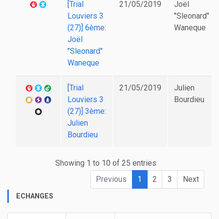
[Trial
21/05/2019
Joël
Louviers 3
"Sleonard"
(27)] 6ème:
Waneque
Joël
"Sleonard"
Waneque
[Trial
21/05/2019
Julien
Louviers 3
Bourdieu
(27)] 3ème:
Julien
Bourdieu
Showing 1 to 10 of 25 entries
Previous
1
2
3
Next
ECHANGES