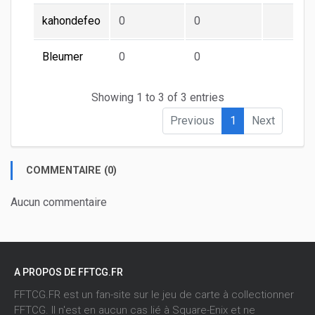
kahondefeo
0
0
Bleumer
0
0
Showing 1 to 3 of 3 entries
Previous
1
Next
COMMENTAIRE (0)
Aucun commentaire
A PROPOS DE FFTCG.FR
FFTCG.FR est un fan-site sur le jeu de carte à collectionner
FFTCG. Il n'est en aucun cas lié à Square-Enix et ne