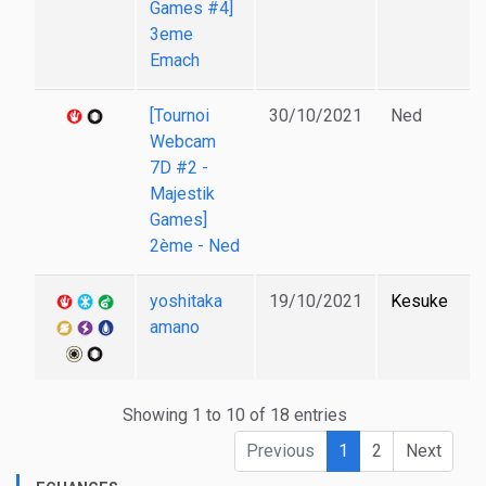
Games #4]
3eme
Emach
[Tournoi
30/10/2021
Ned
Webcam
7D #2 -
Majestik
Games]
2ème - Ned
yoshitaka
19/10/2021
Kesuke
amano
Showing 1 to 10 of 18 entries
Previous
1
2
Next