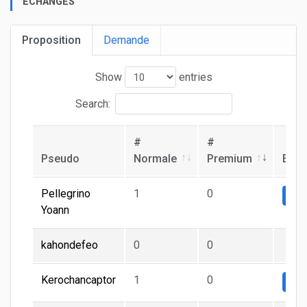
ECHANGES
Proposition
Demande
Show
entries
Search:
#
#
Pseudo
Normale
Premium
Ech
Pellegrino
1
0
Nor
Yoann
kahondefeo
0
0
Kerochancaptor
1
0
Nor