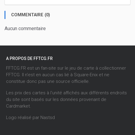
COMMENTAIRE (0)
Aucun commentaire
A PROPOS DE FFTCG.FR
FFTCG.FR est un fan-site sur le jeu de carte à collectionner
FFTCG. Il n'est en aucun cas lié à Square-Enix et ne
constitue donc pas une source officielle.
Les prix des cartes à l'unité affichés aux différents endroits
du site sont basés sur les données provenant de
Cardmarket
.
Logo réalisé par
Nastsd