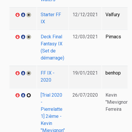
Starter FF
12/12/2021
Valfury
IX
Deck Final
12/03/2021
Pimacs
Fantasy IX
(Set de
démarrage)
FF IX -
19/01/2021
benhop
2020
[Trial 2020
26/07/2020
Kevin
-
"Mievignon"
Pierrelatte
Ferreira
1] 2ième -
Kevin
"Mievignon"