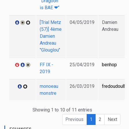
"Dragoon
is BAE ❤"
[Trial Metz
04/05/2019
Damien
(57)] 4ème
Andreau
Damien
Andreau
"Glouglou"
FF IX -
25/04/2019
benhop
2019
monoeau
26/03/2019
fredoudou82
monstre
Showing 1 to 10 of 11 entries
Previous
1
2
Next