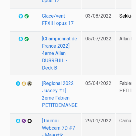
opus 17
Glace/vent
03/08/2022
Sekkig
FFXIII opus 17
[Championnat de
05/07/2022
Allan 
France 2022]
4eme Allan
DUBREUIL -
Deck B
[Regional 2022
05/04/2022
Fabien
Jussey #1]
PETIT
2eme Fabien
PETITDEMANGE
[Tournoi
29/01/2022
Camus
Webcam 7D #7
- Majestik