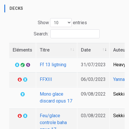
DECKS
Show
entries
Search:
Eléments
Titre
Date
Auteur
Ff 13 ligtning
31/07/2023
Heavya
FFXIII
06/03/2023
Yannart
Mono glace
09/08/2022
Sekkig
discard opus 17
Feu/glace
03/08/2022
Sekkig
controle baha