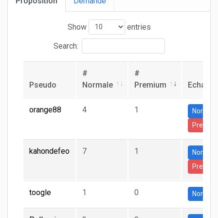
Proposition
Demande
Show
entries
Search:
#
#
Pseudo
Normale
Premium
Echang
orange88
4
1
Normal
Premiu
kahondefeo
7
1
Normal
Premiu
toogle
1
0
Normal