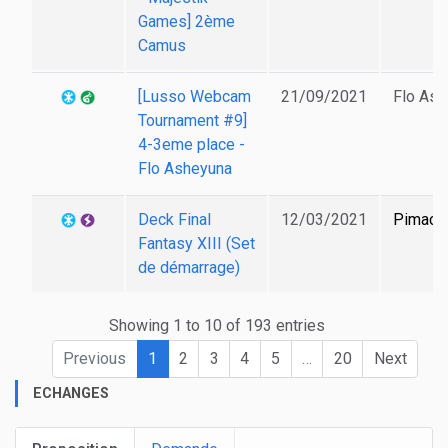
Games] 2ème
Camus
[Lusso Webcam
21/09/2021
Flo Ash
Tournament #9]
4-3eme place -
Flo Asheyuna
Deck Final
12/03/2021
Pimacs
Fantasy XIII (Set
de démarrage)
Showing 1 to 10 of 193 entries
Previous
1
2
3
4
5
…
20
Next
ECHANGES