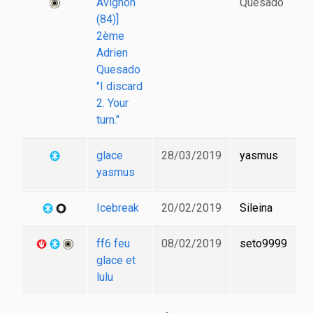
Avignon
Quesado
(84)]
2ème
Adrien
Quesado
"I discard
2. Your
turn."
glace
28/03/2019
yasmus
yasmus
Icebreak
20/02/2019
Sileina
ff6 feu
08/02/2019
seto9999
glace et
lulu