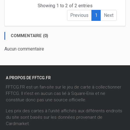
Showing 1 to 2 of 2 entries
Previous
1
Next
COMMENTAIRE (0)
Aucun commentaire
A PROPOS DE FFTCG.FR
FFTCG.FR est un fan-site sur le jeu de carte à collectionner
FFTCG. Il n'est en aucun cas lié à Square-Enix et ne
constitue donc pas une source officielle.
Les prix des cartes à l'unité affichés aux différents endroits
du site sont basés sur les données provenant de
Cardmarket
.