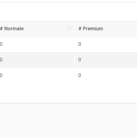
# Normale
# Premium
0
0
0
0
0
0