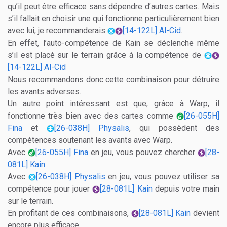
qu’il peut être efficace sans dépendre d’autres cartes. Mais
s’il fallait en choisir une qui fonctionne particulièrement bien
avec lui, je recommanderais
[14-122L] Al-Cid
.
En effet, l’auto-compétence de Kain se déclenche même
s’il est placé sur le terrain grâce à la compétence de
[14-122L] Al-Cid
Nous recommandons donc cette combinaison pour détruire
les avants adverses.
Un autre point intéressant est que, grâce à Warp, il
fonctionne très bien avec des cartes comme
[26-055H]
Fina
et
[26-038H] Physalis
, qui possèdent des
compétences soutenant les avants avec Warp.
Avec
[26-055H] Fina
en jeu, vous pouvez chercher
[28-
081L] Kain
.
Avec
[26-038H] Physalis
en jeu, vous pouvez utiliser sa
compétence pour jouer
[28-081L] Kain
depuis votre main
sur le terrain.
En profitant de ces combinaisons,
[28-081L] Kain
devient
encore plus efficace.