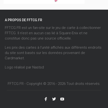
A PROPOS DE FFTCG.FR
FFTCG.FR est un fan-site sur le jeu de carte à collectionner
FFTCG. Il n'est en aucun cas lié à Square-Enix et ne
constitue donc pas une source officielle.
Les prix des cartes à l'unité affichés aux différents endroits
du site sont basés sur les données provenant de
Cardmarket
.
Logo réalisé par
Nastsd
FFTCG.FR - Copyright © 2016 - 2026 Tout droits réservés.