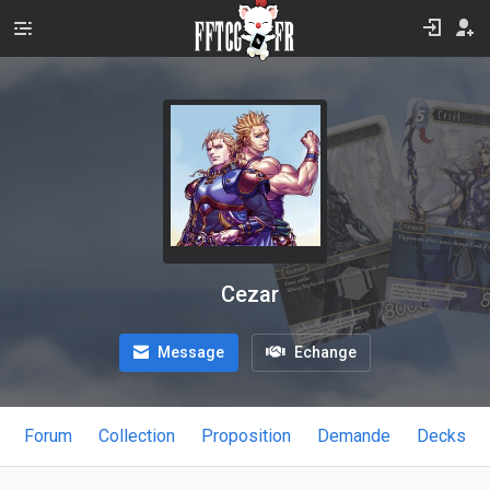
Cezar
Message
Echange
Forum
Collection
Proposition
Demande
Decks