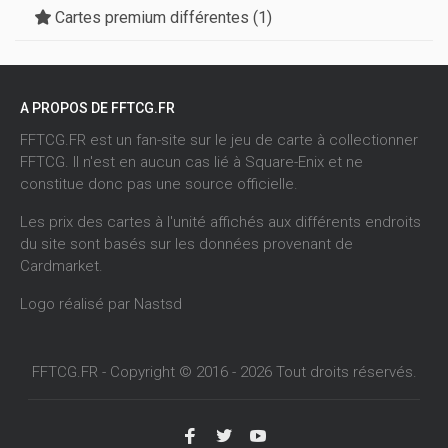
Cartes premium différentes (1)
A PROPOS DE FFTCG.FR
FFTCG.FR est un fan-site sur le jeu de carte à collectionner
FFTCG. Il n'est en aucun cas lié à Square-Enix et ne
constitue donc pas une source officielle.
Les prix des cartes à l'unité affichés aux différents endroits
du site sont basés sur les données provenant de
Cardmarket
.
Logo réalisé par
Nastsd
FFTCG.FR - Copyright © 2016 - 2026 Tout droits réservés.